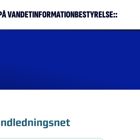
PÅ VANDET
INFORMATION
BESTYRELSE
::