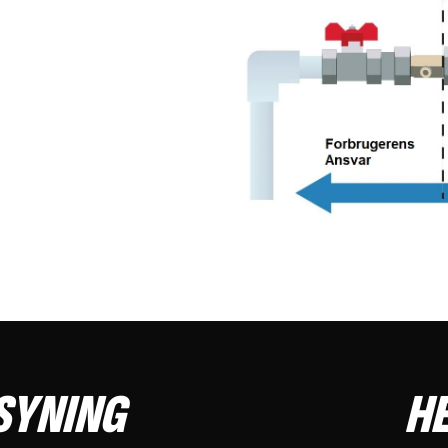
SYNING
H