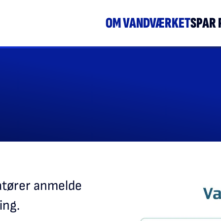
OM VANDVÆRKET
SPAR 
latører anmelde
ing.